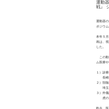
運動
戦』 
運動器の
ポジウム
本年５月
画は、視
した。
この動
ム医療や
１）診療
長崎医
２）頚髄
埼玉医
３）外傷
虎の門
昨今、医