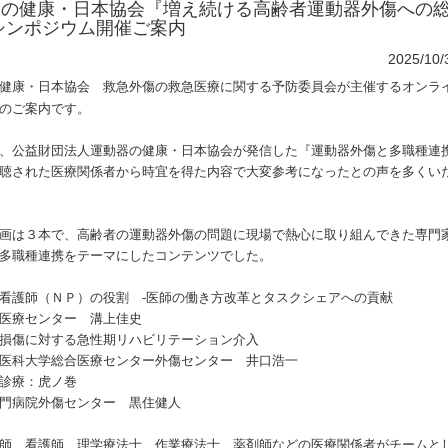
器の健康・日本協会『増え続ける高齢者運動器外傷への
シンポジウム開催ご案内
2025/1
健康・日本協会 救急外傷の救急医療に関する予防委員会が主催するオンラ
のご案内です。
、公益財団法人運動器の健康・日本協会が発信
した『運動器外傷と多職種連
聴された医療関係
者から時宜を得た内容で大変参考になったとの声を多くい
画は３本で、高齢者の運動器外傷の問題に現場で熱心に取り
組んできた専門
多職種連携をテーマにしたコンテ
ンツでした。
看護師（ＮＰ）の役割 ‐医師の働き方改革とタスクシェアへの貢献
療センター 溝上佳史
損傷に対する急性期リハビリテーション介入
科大学総合医療センター外傷センター 井口浩一
診療：虎ノ巻
病院外傷センター 黒住健人
師、看護師、理学療法士、作業療法士、薬剤師などの医
療関係者がチームと