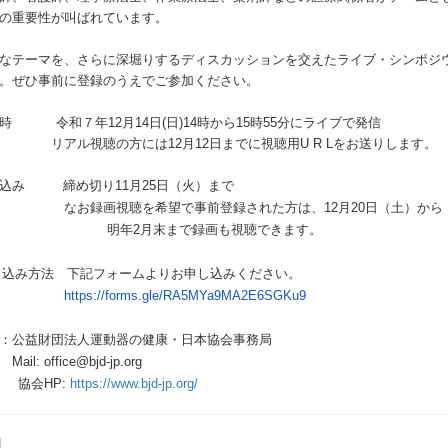
の重要性が叫ばれています。
なテーマを、さらに深堀りするディスカッションを交えた
ライブ・シンポジ
。ぜひ事前に登録のうえでご参加ください
。
時 令和７年12月14日(日)14時から15時55分にライブで
発信
視聴の方には12月12日までに視聴用U R Lをお送りします。
込み 締め切り11月25日（火）まで
画視聴を希望で事前登録された方は、12月20日（土）から
2月末まで録画も視聴できます。
し込み方法 下記フォームよりお申し込みください。
https://forms.gle/RA5MYa9MA2E6
SGKu9
：公益財団法人運動器の健康・日本協会事務局
office@bjd-jp.org
HP:
https://www.bjd-jp.org/