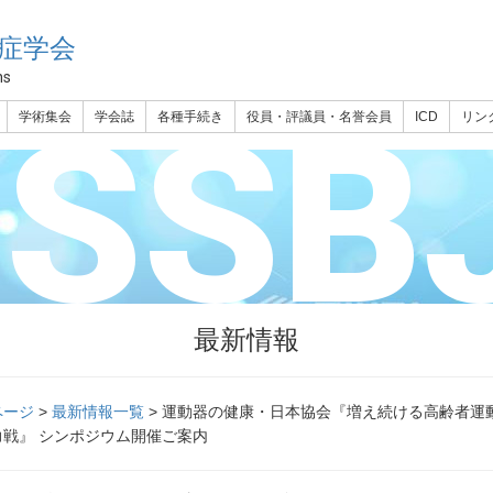
症学会
ns
JSSBJ
学術集会
学会誌
各種手続き
役員・評議員・名誉会員
ICD
リン
最新情報
ページ
>
最新情報一覧
> 運動器の健康・日本協会『増え続ける高齢者運
力戦』 シンポジウム開催ご案内