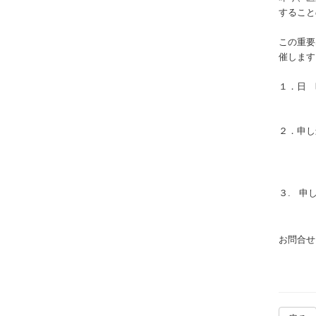
すること
この重要
催します
１．日 
リアル
２．申し
なお録
明年
３. 申
お問合せ
Mail: 
協会