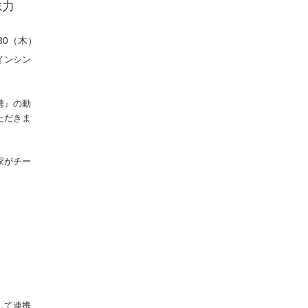
総力
0/30（木）
インシン
携』の動
ただきま
家がチー
して連携